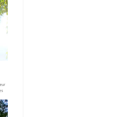
heur
es