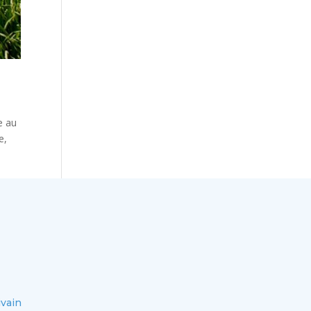
e au
e,
ivain