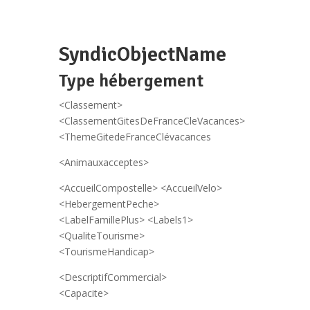
SyndicObjectName
Type hébergement
<Classement>
<ClassementGitesDeFranceCleVacances>
<ThemeGitedeFranceClévacances
<Animauxacceptes>
<AccueilCompostelle> <AccueilVelo>
<HebergementPeche>
<LabelFamillePlus> <Labels1>
<QualiteTourisme>
<TourismeHandicap>
<DescriptifCommercial>
<Capacite>