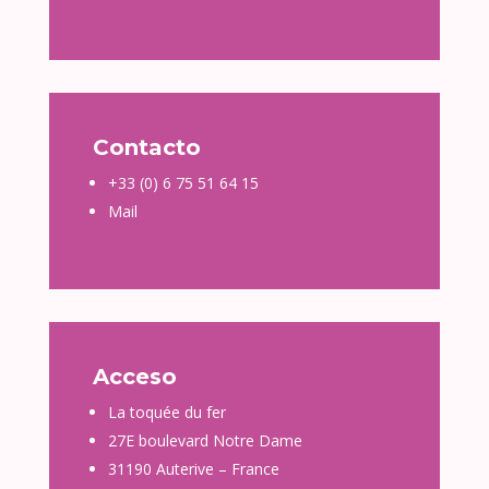
Contacto
+33 (0) 6 75 51 64 15
Mail
Acceso
La toquée du fer
27E boulevard Notre Dame
31190 Auterive – France