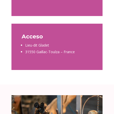
Acceso
Lieu-dit Gladet
31550 Gaillac-Toulza – France