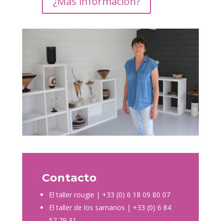
¿Más información?
Contacto
El taller rougie
| +33 (0) 6 18 09 80 07
El taller de los samarios
| +33 (0) 6 84
57 79 31