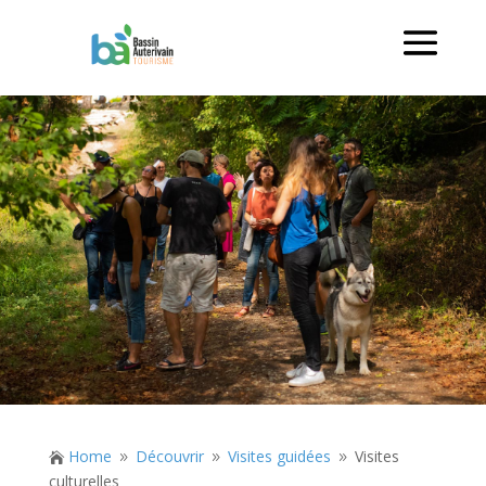
Home
Découvrir
Visites guidées
Visites

9
9
9
culturelles