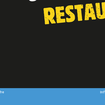
fre
In