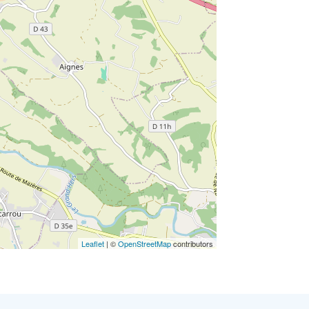
Leaflet
| ©
OpenStreetMap
contributors