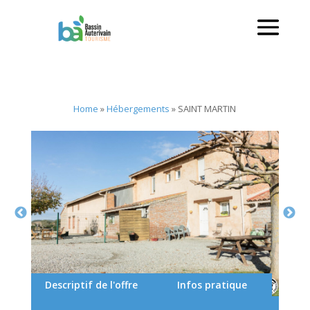
Home
»
Hébergements
»
SAINT MARTIN
Descriptif de l'offre
Infos pratique