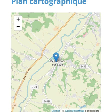
Plan cartographique
+
−
Leaflet
| ©
OpenStreetMap
contributors