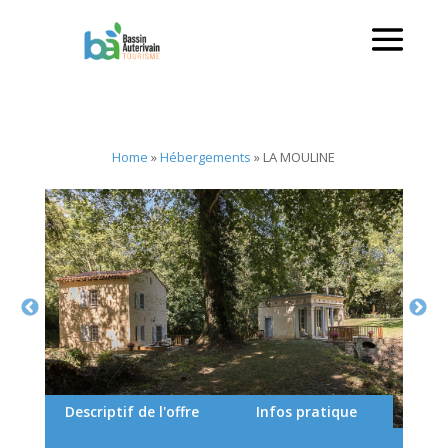
Home
»
Hébergements
»
LA MOULINE
Descriptif de l'offre
Infos pratique