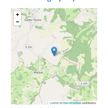
+
−
Leaflet
| ©
OpenStreetMap
contributors