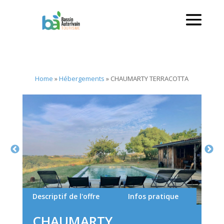
Home
»
Hébergements
»
CHAUMARTY TERRACOTTA
Descriptif de l'offre
Infos pratique
CHAUMARTY