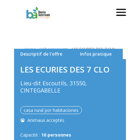
Home
»
Hébergements
»
LES ECURIES DES 7 CLO
Descriptif de l'offre
Infos pratique
LES ECURIES DES 7 CLO
Lieu-dit Escoutils, 31550,
CINTEGABELLE
casa rural por habitaciones
Animaux acceptés
Capacité :
10 personnes