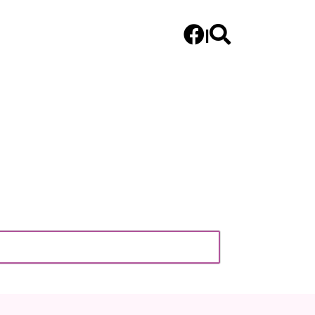


|