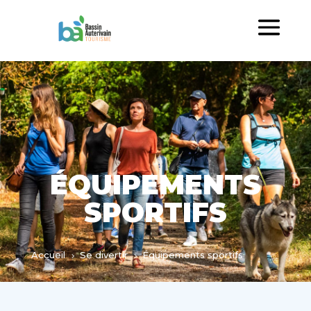
ÉQUIPEMENTS
SPORTIFS
Accueil
Se divertir
Équipements sportifs
5
5