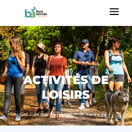
ACTIVITÉS DE
LOISIRS
Accueil
Se divertir
Activités de loisirs
5
5