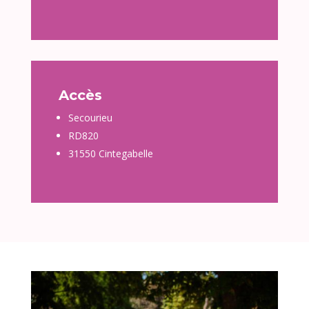
Accès
Secourieu
RD820
31550 Cintegabelle