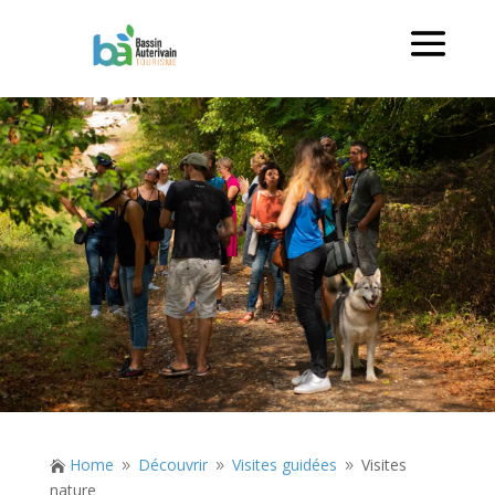
Home
Découvrir
Visites guidées
Visites

9
9
9
nature